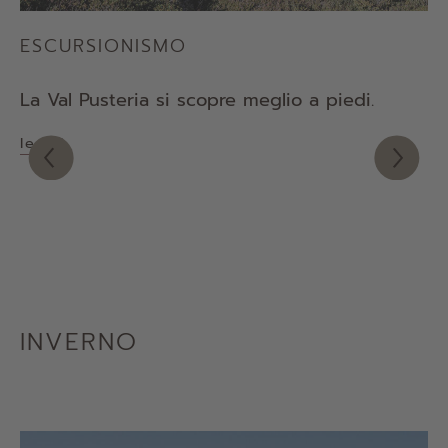
ESCURSIONISMO
J
La Val Pusteria si scopre meglio a piedi.
Ri
ch
leggi
le
INVERNO