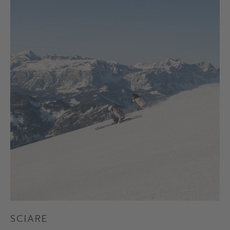
SCIARE
S