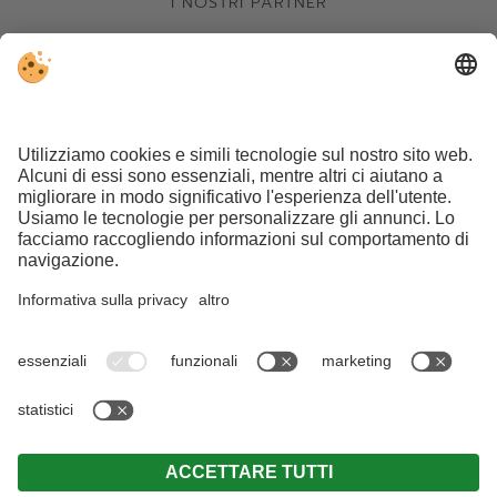
I NOSTRI PARTNER
Part. IVA IT03181790217 . CIN: IT021013B44CY5FIBT .
Note
legali
.
Direttiva privacy
.
Impostazioni cookie individuali
.
© Webdesign by