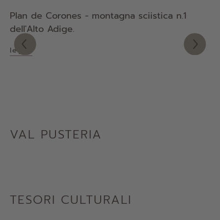
Plan de Corones - montagna sciistica n.1
La
dell'Alto Adige.
Sa
leggi
le
VAL PUSTERIA
TESORI CULTURALI