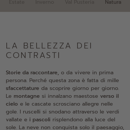
Estate
Inverno
Val Pusteria
Natura
LA BELLEZZA DEI
CONTRASTI
Storie da raccontare,
o da vivere in prima
persona. Perché questa zona è fatta di mille
sfaccettature
da scoprire giorno per giorno.
Le
montagne
si innalzano maestose
verso il
cielo
e le cascate scrosciano allegre nelle
gole. I ruscelli si snodano attraverso le verdi
vallate e
i pascoli
risplendono alla luce del
sole. La neve non conquista solo il paesaggio,