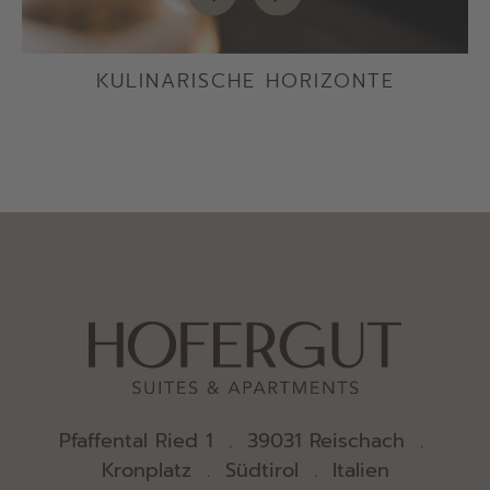
KULINARISCHE HORIZONTE
Pfaffental Ried 1 . 39031 Reischach .
Kronplatz . Südtirol . Italien