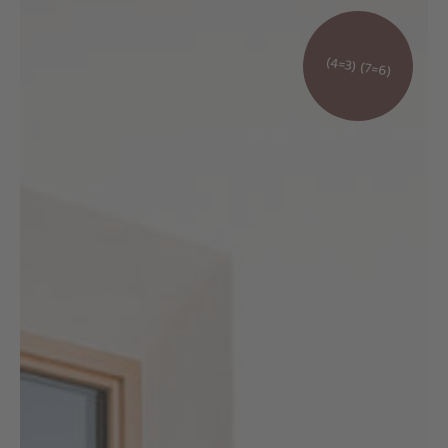
(4=3) (7=6)