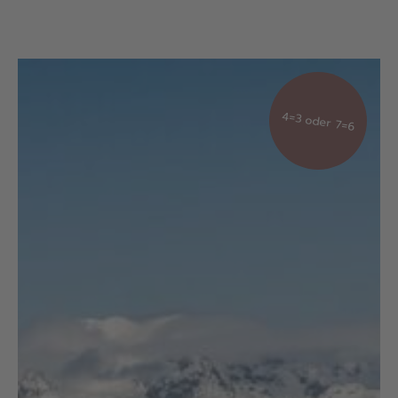
4=3 oder 7=6